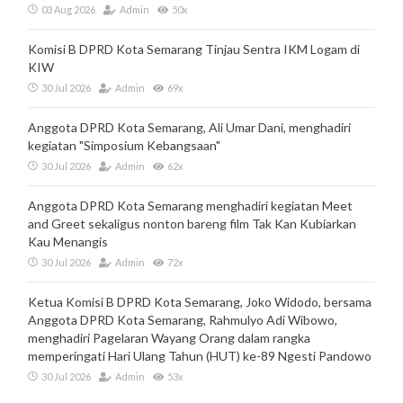
03 Aug 2026
Admin
50x
Komisi B DPRD Kota Semarang Tinjau Sentra IKM Logam di
KIW
30 Jul 2026
Admin
69x
Anggota DPRD Kota Semarang, Ali Umar Dani, menghadiri
kegiatan "Simposium Kebangsaan"
30 Jul 2026
Admin
62x
Anggota DPRD Kota Semarang menghadiri kegiatan Meet
and Greet sekaligus nonton bareng film Tak Kan Kubiarkan
Kau Menangis
30 Jul 2026
Admin
72x
Ketua Komisi B DPRD Kota Semarang, Joko Widodo, bersama
Anggota DPRD Kota Semarang, Rahmulyo Adi Wibowo,
menghadiri Pagelaran Wayang Orang dalam rangka
memperingati Hari Ulang Tahun (HUT) ke-89 Ngesti Pandowo
30 Jul 2026
Admin
53x