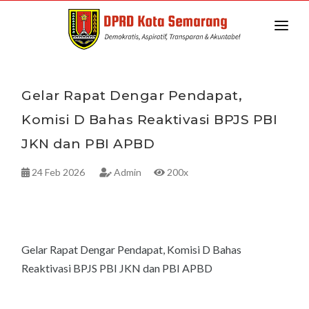
HOME
TENTANG DPRD
‎Gelar Rapat Dengar Pendapat,
Komisi D Bahas Reaktivasi BPJS PBI
INFO DPRD
JKN dan PBI APBD ‎
ALAT KELENGKAPAN
24 Feb 2026
Admin
200x
BERITA
AGENDA
SEKRETARIAT DPRD
‎Gelar Rapat Dengar Pendapat, Komisi D Bahas
Reaktivasi BPJS PBI JKN dan PBI APBD
PPID